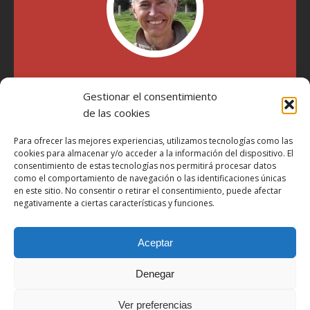
"Soy Manel Hospido, nací en Valencia en 1969 y desde el
Gestionar el consentimiento
año 2007 he escrito sobre motos en distintos medios.
Millatrece.com es una apuesta por escribir sobre lo que me
de las cookies
gusta de manera sincera y honesta. Pasa, ponte cómodo y
participa"
Para ofrecer las mejores experiencias, utilizamos tecnologías como las
cookies para almacenar y/o acceder a la información del dispositivo. El
consentimiento de estas tecnologías nos permitirá procesar datos
como el comportamiento de navegación o las identificaciones únicas
Aviso Legal
en este sitio. No consentir o retirar el consentimiento, puede afectar
Política de Privacidad
negativamente a ciertas características y funciones.
Política de Cookies
Aceptar
Más Información sobre Cookies
LOPD
Denegar
Términos y condiciones
Ver preferencias