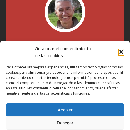
"Soy Manel Hospido, nací en Valencia en 1969 y desde el
año 2007 he escrito sobre motos en distintos medios.
Gestionar el consentimiento
Millatrece.com es una apuesta por escribir sobre lo que me
de las cookies
gusta de manera sincera y honesta. Pasa, ponte cómodo y
participa"
Para ofrecer las mejores experiencias, utilizamos tecnologías como las
cookies para almacenar y/o acceder a la información del dispositivo. El
consentimiento de estas tecnologías nos permitirá procesar datos
como el comportamiento de navegación o las identificaciones únicas
Aviso Legal
en este sitio. No consentir o retirar el consentimiento, puede afectar
Política de Privacidad
negativamente a ciertas características y funciones.
Política de Cookies
Aceptar
Más Información sobre Cookies
LOPD
Denegar
Términos y condiciones