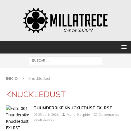
INICIO
Knuckledust
KNUCKLEDUST
THUNDERBIKE KNUCKLEDUST FXLRST
29 abril, 2026
Manel Hospido
Comentarios
desactivados