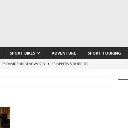
SPORT BIKES
ADVENTURE
SPORT TOURING
LEY-DAVIDSON DEADWOOD
CHOPPERS & BOBBERS
TON ATLAS APEX
ADVENTURE
TI HYPERMOTARD V2 SP
DUCATI
790 DUKE 2027
KTM
LOBO CYCLES ROYAL BLOOD
ARTESANOS