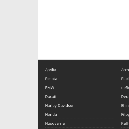
Aprilia
Arch
Bimota
Blac
BMW
deBo
Ducati
Deu
Harley-Davidson
Ehin
Honda
Fili
Husqvarna
Kaf