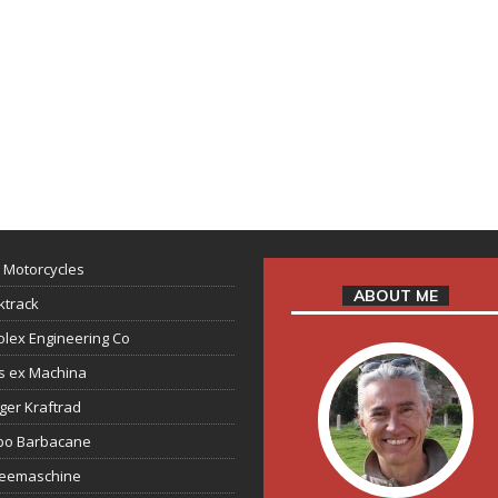
 Motorcycles
ABOUT ME
ktrack
lex Engineering Co
s ex Machina
ger Kraftrad
ppo Barbacane
feemaschine