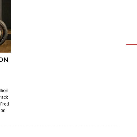
ION
llion
track
 Fred
200