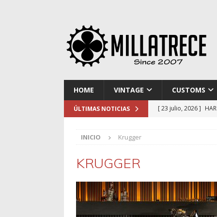
HOME
VINTAGE
CUSTOMS
[ 23 julio, 2026 ]
HAR
ÚLTIMAS NOTICIAS
[ 16 julio, 2026 ]
NOR
INICIO
Krugger
[ 9 julio, 2026 ]
DUCA
[ 2 julio, 2026 ]
KTM 
KRUGGER
[ 30 julio, 2026 ]
EL 