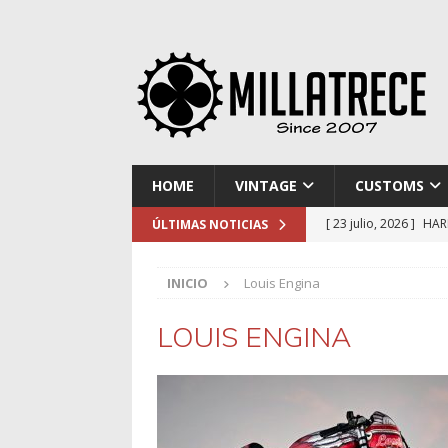
HOME
VINTAGE
CUSTOMS
[ 23 julio, 2026 ]
HAR
ÚLTIMAS NOTICIAS
[ 16 julio, 2026 ]
NOR
INICIO
Louis Engina
[ 9 julio, 2026 ]
DUCA
[ 2 julio, 2026 ]
KTM 
LOUIS ENGINA
[ 30 julio, 2026 ]
EL 