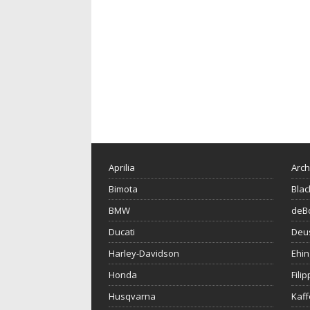
Aprilia
Arch
Bimota
Blac
BMW
deBo
Ducati
Deu
Harley-Davidson
Ehin
Honda
Fili
Husqvarna
Kaf