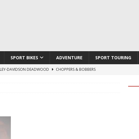
SPORT BIKES
ADVENTURE
SPORT TOURING
LEY-DAVIDSON DEADWOOD
CHOPPERS & BOBBERS
TON ATLAS APEX
ADVENTURE
TI HYPERMOTARD V2 SP
DUCATI
790 DUKE 2027
KTM
LOBO CYCLES ROYAL BLOOD
ARTESANOS