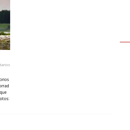
arios
orios
orrad
 que
otos: