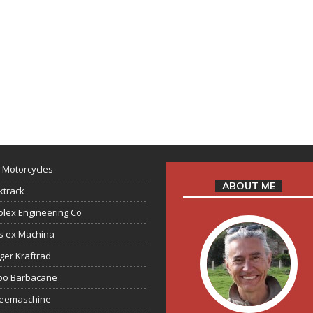
 Motorcycles
ABOUT ME
ktrack
lex Engineering Co
s ex Machina
ger Kraftrad
ppo Barbacane
feemaschine