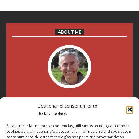
ABOUT ME
"Soy Manel Hospido, nací en Valencia en 1969 y desde el
Gestionar el consentimiento
año 2007 he escrito sobre motos en distintos medios.
Millatrece.com es una apuesta por escribir sobre lo que me
de las cookies
gusta de manera sincera y honesta. Pasa, ponte cómodo y
participa"
Para ofrecer las mejores experiencias, utilizamos tecnologías como las
cookies para almacenar y/o acceder a la información del dispositivo. El
consentimiento de estas tecnologías nos permitirá procesar datos