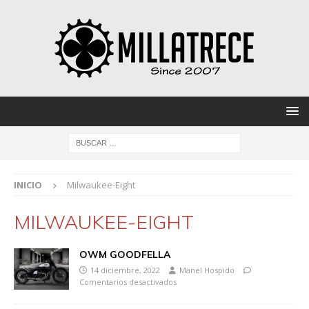
INICIO
Milwaukee-Eight
MILWAUKEE-EIGHT
OWM GOODFELLA
14 diciembre, 2022
Manel Hospido
Comentarios desactivados