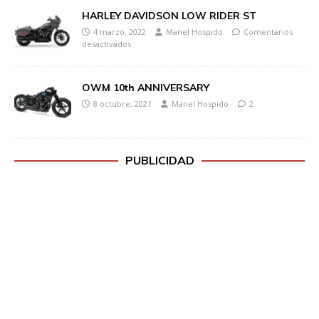
HARLEY DAVIDSON LOW RIDER ST
4 marzo, 2022
Manel Hospido
Comentarios
desactivados
OWM 10th ANNIVERSARY
8 octubre, 2021
Manel Hospido
2
PUBLICIDAD
H
a
z
c