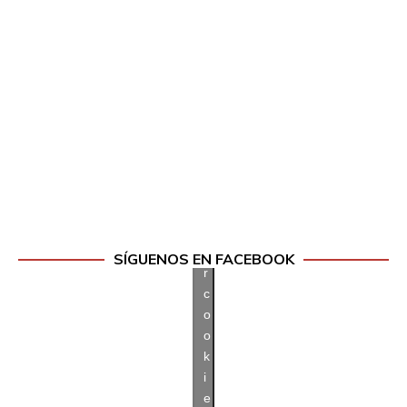
l
i
c
p
a
r
a
a
c
e
p
t
a
SÍGUENOS EN FACEBOOK
r
c
o
o
k
i
e