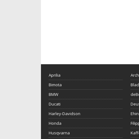
Aprilia
Arch
Bimota
Blac
BMW
deBo
Ducati
Deu
Harley-Davidson
Ehin
Honda
Fili
Husqvarna
Kaf