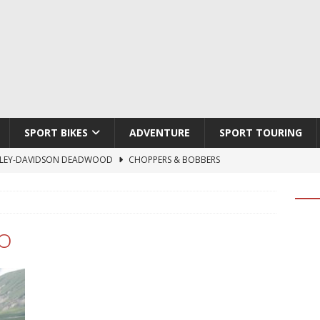
SPORT BIKES
ADVENTURE
SPORT TOURING
LEY-DAVIDSON DEADWOOD
CHOPPERS & BOBBERS
TON ATLAS APEX
ADVENTURE
TI HYPERMOTARD V2 SP
DUCATI
790 DUKE 2027
KTM
O
LOBO CYCLES ROYAL BLOOD
ARTESANOS