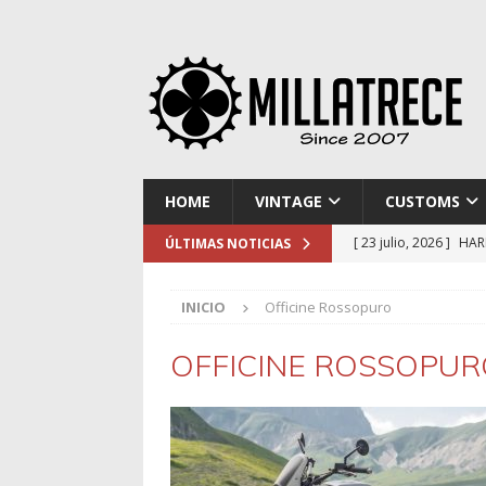
HOME
VINTAGE
CUSTOMS
[ 23 julio, 2026 ]
HAR
ÚLTIMAS NOTICIAS
[ 16 julio, 2026 ]
NOR
INICIO
Officine Rossopuro
[ 9 julio, 2026 ]
DUCA
[ 2 julio, 2026 ]
KTM 
OFFICINE ROSSOPUR
[ 30 julio, 2026 ]
EL 