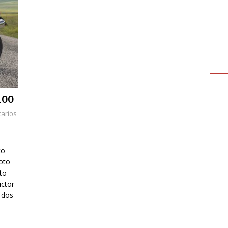
100
arios
to
oto
to
ctor
 dos