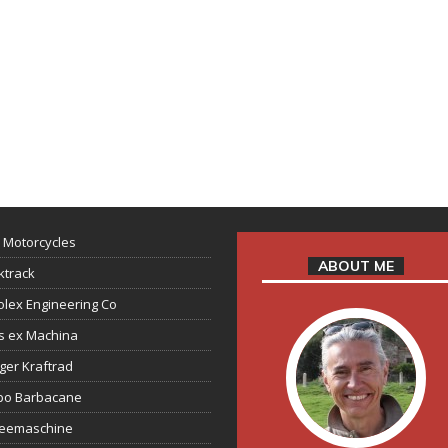
 Motorcycles
ABOUT ME
ktrack
lex Engineering Co
s ex Machina
ger Kraftrad
ppo Barbacane
feemaschine