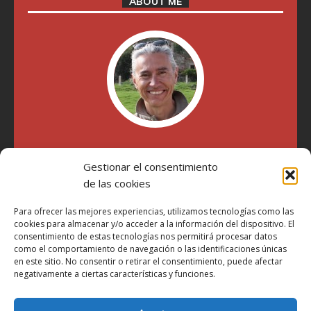
ABOUT ME
"Soy Manel Hospido, nací en Valencia en 1969 y desde el
Gestionar el consentimiento
año 2007 he escrito sobre motos en distintos medios.
Millatrece.com es una apuesta por escribir sobre lo que me
de las cookies
gusta de manera sincera y honesta. Pasa, ponte cómodo y
participa"
Para ofrecer las mejores experiencias, utilizamos tecnologías como las
cookies para almacenar y/o acceder a la información del dispositivo. El
consentimiento de estas tecnologías nos permitirá procesar datos
como el comportamiento de navegación o las identificaciones únicas
Aviso Legal
en este sitio. No consentir o retirar el consentimiento, puede afectar
Política de Privacidad
negativamente a ciertas características y funciones.
Política de Cookies