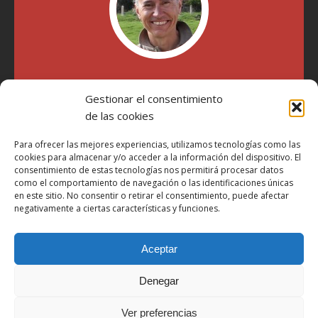
"Soy Manel Hospido, nací en Valencia en 1969 y desde el
Gestionar el consentimiento
año 2007 he escrito sobre motos en distintos medios.
Millatrece.com es una apuesta por escribir sobre lo que me
de las cookies
gusta de manera sincera y honesta. Pasa, ponte cómodo y
participa"
Para ofrecer las mejores experiencias, utilizamos tecnologías como las
cookies para almacenar y/o acceder a la información del dispositivo. El
consentimiento de estas tecnologías nos permitirá procesar datos
como el comportamiento de navegación o las identificaciones únicas
Aviso Legal
en este sitio. No consentir o retirar el consentimiento, puede afectar
Política de Privacidad
negativamente a ciertas características y funciones.
Política de Cookies
Aceptar
Más Información sobre Cookies
LOPD
Denegar
Términos y condiciones
Ver preferencias