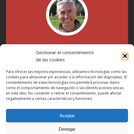
"Soy Manel Hospido, nací en Valencia en 1969 y desde el
Gestionar el consentimiento
año 2007 he escrito sobre motos en distintos medios.
Millatrece.com es una apuesta por escribir sobre lo que me
de las cookies
gusta de manera sincera y honesta. Pasa, ponte cómodo y
participa"
Para ofrecer las mejores experiencias, utilizamos tecnologías como las
cookies para almacenar y/o acceder a la información del dispositivo. El
consentimiento de estas tecnologías nos permitirá procesar datos
como el comportamiento de navegación o las identificaciones únicas
Aviso Legal
en este sitio. No consentir o retirar el consentimiento, puede afectar
Política de Privacidad
negativamente a ciertas características y funciones.
Política de Cookies
Aceptar
Más Información sobre Cookies
LOPD
Denegar