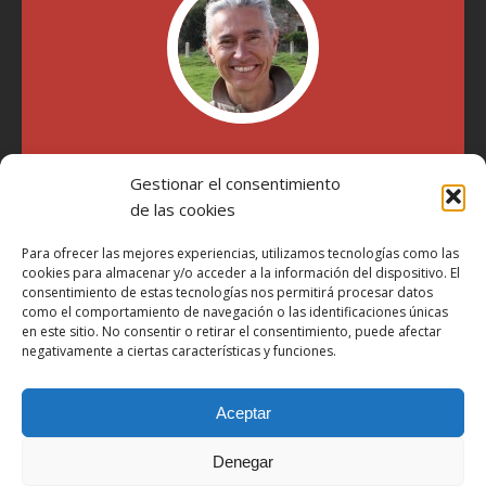
"Soy Manel Hospido, nací en Valencia en 1969 y desde el
Gestionar el consentimiento
año 2007 he escrito sobre motos en distintos medios.
Millatrece.com es una apuesta por escribir sobre lo que me
de las cookies
gusta de manera sincera y honesta. Pasa, ponte cómodo y
participa"
Para ofrecer las mejores experiencias, utilizamos tecnologías como las
cookies para almacenar y/o acceder a la información del dispositivo. El
consentimiento de estas tecnologías nos permitirá procesar datos
como el comportamiento de navegación o las identificaciones únicas
Aviso Legal
en este sitio. No consentir o retirar el consentimiento, puede afectar
Política de Privacidad
negativamente a ciertas características y funciones.
Política de Cookies
Aceptar
Más Información sobre Cookies
LOPD
Denegar
Términos y condiciones