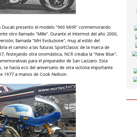
pia Ducati presento el modelo “900 MHR” conmemorando
guiente otro llamado “Mille”. Durante el Intermot del año 2000,
ersión, llamada “MH Evoluzione”, muy al estilo del
ría el camino a las futuras SportClassic de la marca de
07, festejando otra onomástica, NCR creaba la “New Blue”,
memorativas para el preparador de San Lazzaro. Esta
se hacía eco del aniversario de otra victoria importante
te 1977 a manos de Cook Neilson.