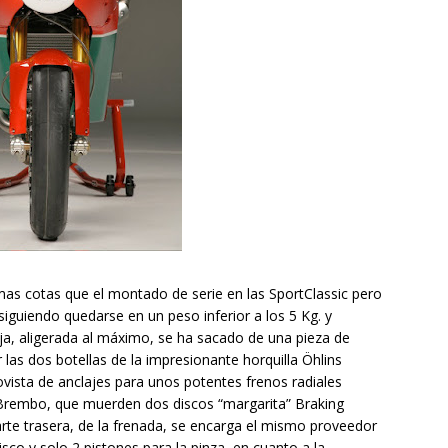
as cotas que el montado de serie en las SportClassic pero
iguiendo quedarse en un peso inferior a los 5 Kg. y
ija, aligerada al máximo, se ha sacado de una pieza de
las dos botellas de la impresionante horquilla Öhlins
vista de anclajes para unos potentes frenos radiales
Brembo, que muerden dos discos “margarita” Braking
e trasera, de la frenada, se encarga el mismo proveedor
co y solo 2 pistones para la pinza, en cuanto a la