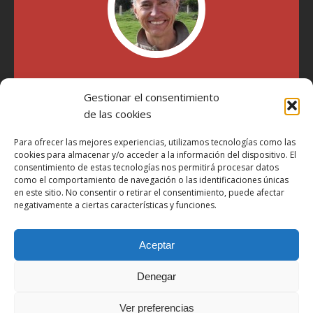
"Soy Manel Hospido, nací en Valencia en 1969 y desde el
Gestionar el consentimiento
año 2007 he escrito sobre motos en distintos medios.
Millatrece.com es una apuesta por escribir sobre lo que me
de las cookies
gusta de manera sincera y honesta. Pasa, ponte cómodo y
participa"
Para ofrecer las mejores experiencias, utilizamos tecnologías como las
cookies para almacenar y/o acceder a la información del dispositivo. El
consentimiento de estas tecnologías nos permitirá procesar datos
como el comportamiento de navegación o las identificaciones únicas
Aviso Legal
en este sitio. No consentir o retirar el consentimiento, puede afectar
Política de Privacidad
negativamente a ciertas características y funciones.
Política de Cookies
Aceptar
Más Información sobre Cookies
LOPD
Denegar
Términos y condiciones
Ver preferencias