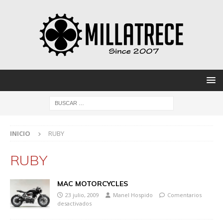
INICIO
RUBY
RUBY
MAC MOTORCYCLES
23 julio, 2009
Manel Hospido
Comentarios
desactivados