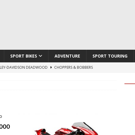
SPORT BIKES
ADVENTURE
SPORT TOURING
LEY-DAVIDSON DEADWOOD
CHOPPERS & BOBBERS
TON ATLAS APEX
ADVENTURE
TI HYPERMOTARD V2 SP
DUCATI
790 DUKE 2027
KTM
LOBO CYCLES ROYAL BLOOD
ARTESANOS
000