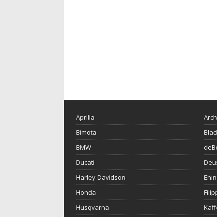
Aprilia
Arch
Bimota
Blac
BMW
deBo
Ducati
Deu
Harley-Davidson
Ehin
Honda
Fili
Husqvarna
Kaf