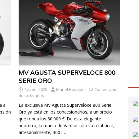
MV AGUSTA SUPERVELOCE 800
SERIE ORO
4 junio, 2020
Manel Hospido
Comentarios
desactivados
a a
La exclusiva MV Agusta Superveloce 800 Serie
ersión
Oro ya está en los concesionarios, a un precio
n
que ronda los 30.000 €. De esta elegante
neoretro, la marca de Varese solo va a fabricar,
artesanalmente, 300
[…]