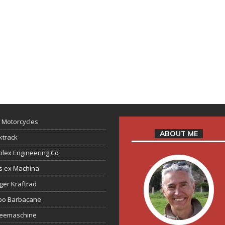
 Motorcycles
ABOUT ME
ktrack
lex Engineering Co
s ex Machina
ger Kraftrad
ppo Barbacane
feemaschine