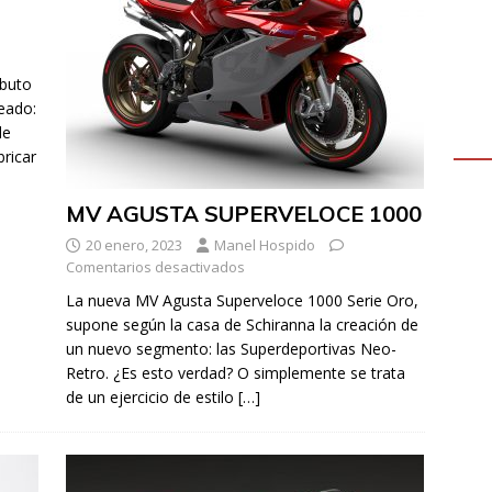
ibuto
reado:
de
bricar
MV AGUSTA SUPERVELOCE 1000
20 enero, 2023
Manel Hospido
Comentarios desactivados
La nueva MV Agusta Superveloce 1000 Serie Oro,
supone según la casa de Schiranna la creación de
un nuevo segmento: las Superdeportivas Neo-
Retro. ¿Es esto verdad? O simplemente se trata
de un ejercicio de estilo
[…]