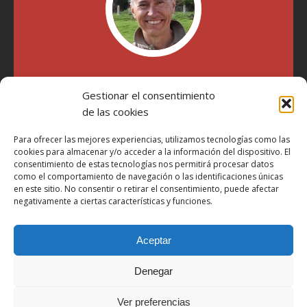
"Soy Manel Hospido, nací en Valencia en 1969 y desde el
Gestionar el consentimiento
año 2007 he escrito sobre motos en distintos medios.
Millatrece.com es una apuesta por escribir sobre lo que me
de las cookies
gusta de manera sincera y honesta. Pasa, ponte cómodo y
participa"
Para ofrecer las mejores experiencias, utilizamos tecnologías como las
cookies para almacenar y/o acceder a la información del dispositivo. El
consentimiento de estas tecnologías nos permitirá procesar datos
como el comportamiento de navegación o las identificaciones únicas
Aviso Legal
en este sitio. No consentir o retirar el consentimiento, puede afectar
Política de Privacidad
negativamente a ciertas características y funciones.
Política de Cookies
Aceptar
Más Información sobre Cookies
LOPD
Denegar
Términos y condiciones
Ver preferencias