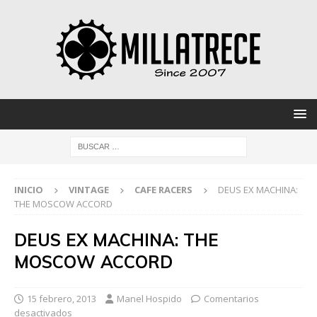
INICIO
VINTAGE
CAFE RACERS
DEUS EX MACHINA:
THE MOSCOW ACCORD
DEUS EX MACHINA: THE
MOSCOW ACCORD
15 febrero, 2013
Manel Hospido
Comentarios
desactivados