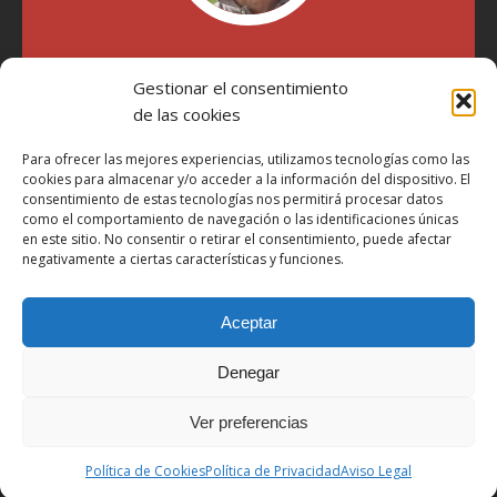
"Soy Manel Hospido, nací en Valencia en 1969 y desde el
año 2007 he escrito sobre motos en distintos medios.
Gestionar el consentimiento
Millatrece.com es una apuesta por escribir sobre lo que me
de las cookies
gusta de manera sincera y honesta. Pasa, ponte cómodo y
participa"
Para ofrecer las mejores experiencias, utilizamos tecnologías como las
cookies para almacenar y/o acceder a la información del dispositivo. El
consentimiento de estas tecnologías nos permitirá procesar datos
Aviso Legal
como el comportamiento de navegación o las identificaciones únicas
en este sitio. No consentir o retirar el consentimiento, puede afectar
Política de Privacidad
negativamente a ciertas características y funciones.
Política de Cookies
Aceptar
Más Información sobre Cookies
LOPD
Denegar
Términos y condiciones
Ver preferencias
Derechos de autor © 2026 | Tema de WordPress MH Magazine por
Política de Cookies
Política de Privacidad
Aviso Legal
MH Themes