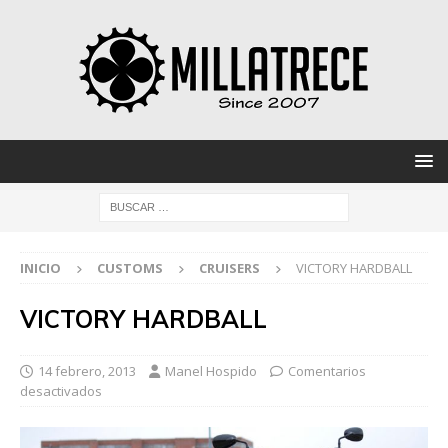
INICIO
CUSTOMS
CRUISERS
VICTORY HARDBALL
VICTORY HARDBALL
14 febrero, 2013
Manel Hospido
Comentarios
desactivados