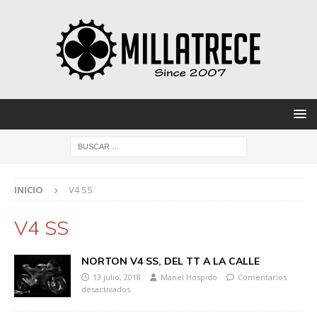
INICIO
V4 SS
V4 SS
NORTON V4 SS, DEL TT A LA CALLE
13 julio, 2018
Manel Hospido
Comentarios
desactivados