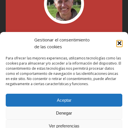
"Soy Manel Hospido, nací en Valencia en 1969 y desde el
Gestionar el consentimiento
año 2007 he escrito sobre motos en distintos medios.
Millatrece.com es una apuesta por escribir sobre lo que me
de las cookies
gusta de manera sincera y honesta. Pasa, ponte cómodo y
participa"
Para ofrecer las mejores experiencias, utilizamos tecnologías como las
cookies para almacenar y/o acceder a la información del dispositivo. El
consentimiento de estas tecnologías nos permitirá procesar datos
como el comportamiento de navegación o las identificaciones únicas
Aviso Legal
en este sitio. No consentir o retirar el consentimiento, puede afectar
Política de Privacidad
negativamente a ciertas características y funciones.
Política de Cookies
Aceptar
Más Información sobre Cookies
LOPD
Denegar
Términos y condiciones
Ver preferencias