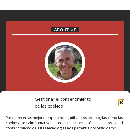
ABOUT ME
"Soy Manel Hospido, nací en Valencia en 1969 y desde el
Gestionar el consentimiento
año 2007 he escrito sobre motos en distintos medios.
Millatrece.com es una apuesta por escribir sobre lo que me
de las cookies
gusta de manera sincera y honesta. Pasa, ponte cómodo y
participa"
Para ofrecer las mejores experiencias, utilizamos tecnologías como las
cookies para almacenar y/o acceder a la información del dispositivo. El
consentimiento de estas tecnologías nos permitirá procesar datos