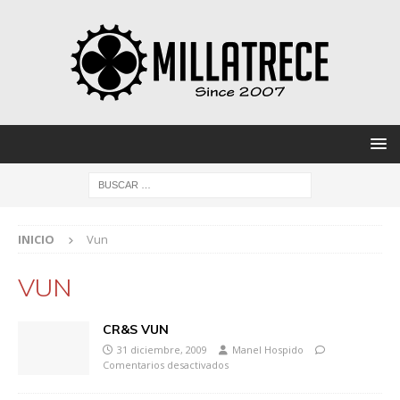
INICIO
Vun
VUN
CR&S VUN
31 diciembre, 2009
Manel Hospido
Comentarios desactivados