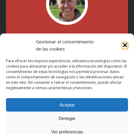
"Soy Manel Hospido, nací en Valencia en 1969 y desde el
Gestionar el consentimiento
año 2007 he escrito sobre motos en distintos medios.
Millatrece.com es una apuesta por escribir sobre lo que me
de las cookies
gusta de manera sincera y honesta. Pasa, ponte cómodo y
participa"
Para ofrecer las mejores experiencias, utilizamos tecnologías como las
cookies para almacenar y/o acceder a la información del dispositivo. El
consentimiento de estas tecnologías nos permitirá procesar datos
como el comportamiento de navegación o las identificaciones únicas
Aviso Legal
en este sitio. No consentir o retirar el consentimiento, puede afectar
Política de Privacidad
negativamente a ciertas características y funciones.
Política de Cookies
Aceptar
Más Información sobre Cookies
LOPD
Denegar
Términos y condiciones
Ver preferencias