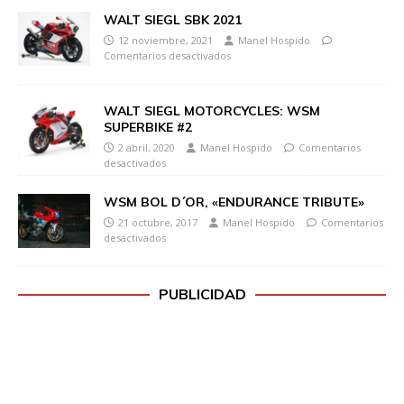
WALT SIEGL SBK 2021
12 noviembre, 2021
Manel Hospido
Comentarios desactivados
WALT SIEGL MOTORCYCLES: WSM
SUPERBIKE #2
2 abril, 2020
Manel Hospido
Comentarios
desactivados
WSM BOL D´OR, «ENDURANCE TRIBUTE»
21 octubre, 2017
Manel Hospido
Comentarios
desactivados
PUBLICIDAD