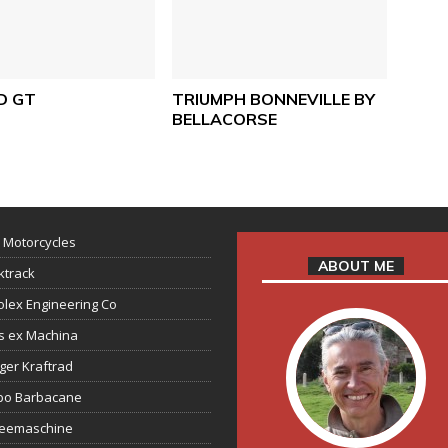
D GT
TRIUMPH BONNEVILLE BY
BELLACORSE
 Motorcycles
ABOUT ME
ktrack
lex Engineering Co
s ex Machina
ger Kraftrad
ppo Barbacane
feemaschine