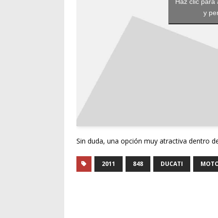
Haz clic para
y pe
Sin duda, una opción muy atractiva dentro d
2011
848
DUCATI
MOT