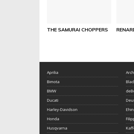
THE SAMURAI CHOPPERS
RENAR
Aprilia
Arch
Bimota
Blac
BMW
deBo
Ducati
Deu
Harley-Davidson
Ehin
Honda
Fili
Husqvarna
Kaf