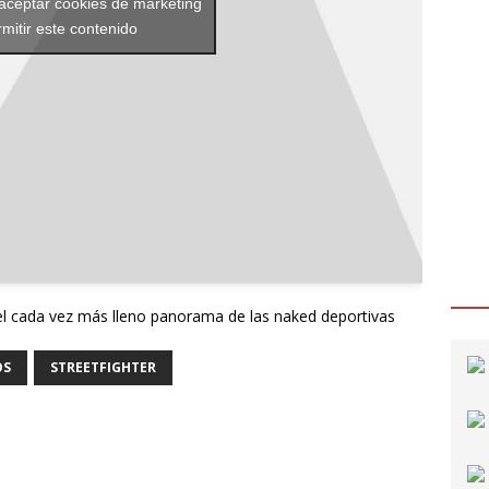
 aceptar cookies de marketing
rmitir este contenido
el cada vez más lleno panorama de las naked deportivas
OS
STREETFIGHTER