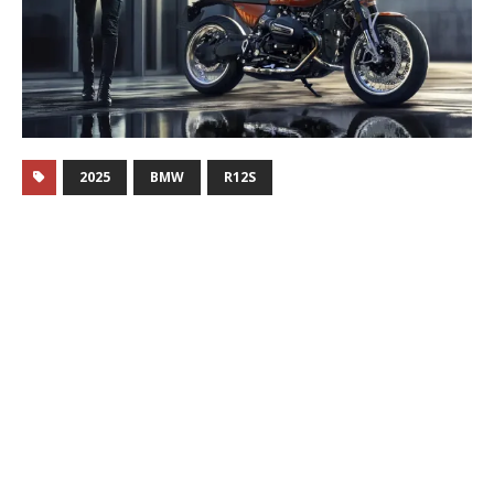
2025
BMW
R12S