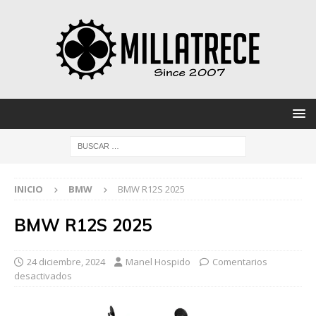
INICIO
BMW
BMW R12S 2025
BMW R12S 2025
24 diciembre, 2024
Manel Hospido
Comentarios
desactivados