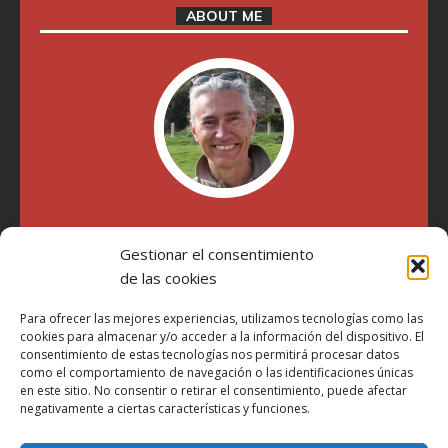
ABOUT ME
"Soy Manel Hospido, nací en Valencia en 1969 y desde el
año 2007 he escrito sobre motos en distintos medios.
Gestionar el consentimiento
Millatrece.com es una apuesta por escribir sobre lo que me
de las cookies
gusta de manera sincera y honesta. Pasa, ponte cómodo y
participa"
Para ofrecer las mejores experiencias, utilizamos tecnologías como las
cookies para almacenar y/o acceder a la información del dispositivo. El
consentimiento de estas tecnologías nos permitirá procesar datos
como el comportamiento de navegación o las identificaciones únicas
Aviso Legal
en este sitio. No consentir o retirar el consentimiento, puede afectar
Política de Privacidad
negativamente a ciertas características y funciones.
Política de Cookies