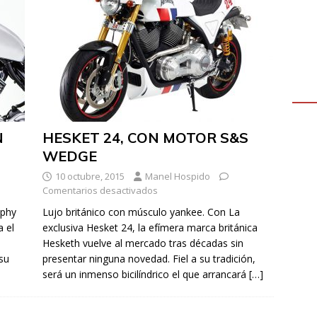
N
HESKET 24, CON MOTOR S&S
WEDGE
10 octubre, 2015
Manel Hospido
Comentarios desactivados
ophy
Lujo británico con músculo yankee. Con La
a el
exclusiva Hesket 24, la efímera marca británica
Hesketh vuelve al mercado tras décadas sin
 su
presentar ninguna novedad. Fiel a su tradición,
será un inmenso bicilíndrico el que arrancará
[…]