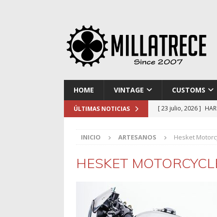
HOME
VINTAGE
CUSTOMS
[ 23 julio, 2026 ]
HAR
ÚLTIMAS NOTICIAS
[ 16 julio, 2026 ]
NOR
INICIO
ARTESANOS
Hesket Motorc
[ 9 julio, 2026 ]
DUCA
[ 2 julio, 2026 ]
KTM 
HESKET MOTORCYCL
[ 30 julio, 2026 ]
EL 