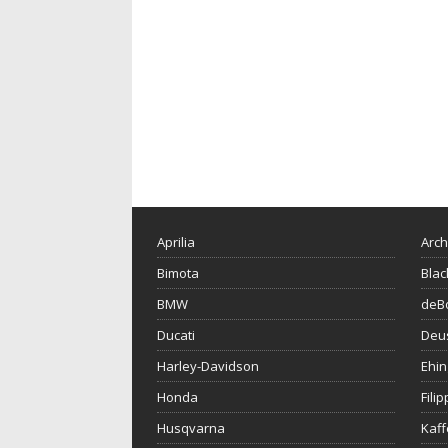
Aprilia
Arch
Bimota
Blac
BMW
deBo
Ducati
Deu
Harley-Davidson
Ehin
Honda
Fili
Husqvarna
Kaf