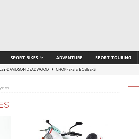
SPORT BIKES
ADVENTURE
SPORT TOURING
LEY-DAVIDSON DEADWOOD
CHOPPERS & BOBBERS
TON ATLAS APEX
ADVENTURE
ycles
TI HYPERMOTARD V2 SP
DUCATI
790 DUKE 2027
KTM
ES
LOBO CYCLES ROYAL BLOOD
ARTESANOS