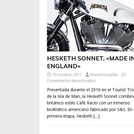
HESKETH SONNET, «MADE I
ENGLAND»
10 octubre, 2017
Manel Hospido
Comentarios desactivados
Presentada durante el 2016 en el Tourist Tr
de la Isla de Man, la Hesketh Sonnet combin
británico estilo Café Racer con un inmenso
bicilíndrico americano fabricado por S&S. En
primera etapa, Hesketh
[…]