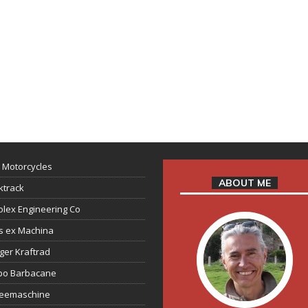
 Motorcycles
ABOUT ME
ktrack
lex Engineering Co
s ex Machina
ger Kraftrad
ppo Barbacane
feemaschine