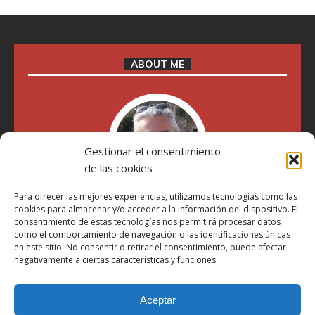
ABOUT ME
Gestionar el consentimiento
de las cookies
Para ofrecer las mejores experiencias, utilizamos tecnologías como las
cookies para almacenar y/o acceder a la información del dispositivo. El
"Soy Manel Hospido, nací en Valencia en 1969 y desde el
consentimiento de estas tecnologías nos permitirá procesar datos
año 2007 he escrito sobre motos en distintos medios.
como el comportamiento de navegación o las identificaciones únicas
Millatrece.com es una apuesta por escribir sobre lo que me
en este sitio. No consentir o retirar el consentimiento, puede afectar
gusta de manera sincera y honesta. Pasa, ponte cómodo y
negativamente a ciertas características y funciones.
participa"
Aceptar