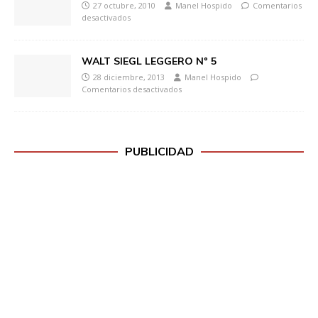
27 octubre, 2010
Manel Hospido
Comentarios
desactivados
WALT SIEGL LEGGERO Nº 5
28 diciembre, 2013
Manel Hospido
Comentarios desactivados
PUBLICIDAD