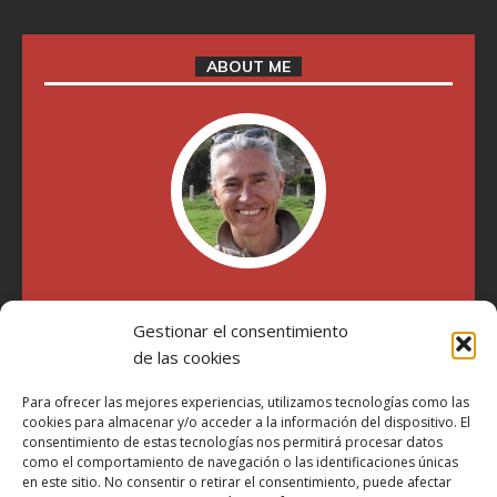
ABOUT ME
"Soy Manel Hospido, nací en Valencia en 1969 y desde el
Gestionar el consentimiento
año 2007 he escrito sobre motos en distintos medios.
Millatrece.com es una apuesta por escribir sobre lo que me
de las cookies
gusta de manera sincera y honesta. Pasa, ponte cómodo y
participa"
Para ofrecer las mejores experiencias, utilizamos tecnologías como las
cookies para almacenar y/o acceder a la información del dispositivo. El
consentimiento de estas tecnologías nos permitirá procesar datos
como el comportamiento de navegación o las identificaciones únicas
Aviso Legal
en este sitio. No consentir o retirar el consentimiento, puede afectar