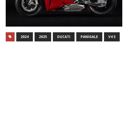
2024
2025
DUCATI
PANIGALE
V4 S