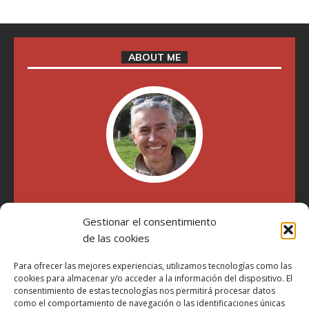
ABOUT ME
"Soy Manel Hospido, nací en Valencia en 1969 y desde el
Gestionar el consentimiento
año 2007 he escrito sobre motos en distintos medios.
Millatrece.com es una apuesta por escribir sobre lo que me
de las cookies
gusta de manera sincera y honesta. Pasa, ponte cómodo y
participa"
Para ofrecer las mejores experiencias, utilizamos tecnologías como las
cookies para almacenar y/o acceder a la información del dispositivo. El
consentimiento de estas tecnologías nos permitirá procesar datos
como el comportamiento de navegación o las identificaciones únicas
Aviso Legal