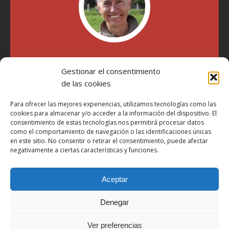
"Soy Manel Hospido, nací en Valencia en 1969 y desde el
Gestionar el consentimiento
año 2007 he escrito sobre motos en distintos medios.
Millatrece.com es una apuesta por escribir sobre lo que me
de las cookies
gusta de manera sincera y honesta. Pasa, ponte cómodo y
participa"
Para ofrecer las mejores experiencias, utilizamos tecnologías como las
cookies para almacenar y/o acceder a la información del dispositivo. El
consentimiento de estas tecnologías nos permitirá procesar datos
como el comportamiento de navegación o las identificaciones únicas
Aviso Legal
en este sitio. No consentir o retirar el consentimiento, puede afectar
Política de Privacidad
negativamente a ciertas características y funciones.
Política de Cookies
Aceptar
Más Información sobre Cookies
LOPD
Denegar
Términos y condiciones
Ver preferencias