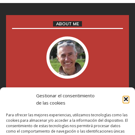
ABOUT ME
"Soy Manel Hospido, nací en Valencia en 1969 y desde el
año 2007 he escrito sobre motos en distintos medios.
Gestionar el consentimiento
Millatrece.com es una apuesta por escribir sobre lo que me
de las cookies
gusta de manera sincera y honesta. Pasa, ponte cómodo y
participa"
Para ofrecer las mejores experiencias, utilizamos tecnologías como las
cookies para almacenar y/o acceder a la información del dispositivo. El
consentimiento de estas tecnologías nos permitirá procesar datos
como el comportamiento de navegación o las identificaciones únicas
Aviso Legal