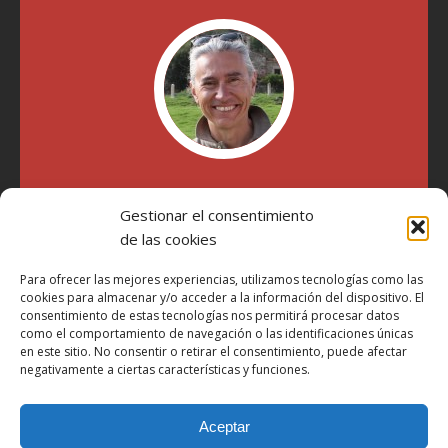
"Soy Manel Hospido, nací en Valencia en 1969 y desde el
Gestionar el consentimiento
año 2007 he escrito sobre motos en distintos medios.
Millatrece.com es una apuesta por escribir sobre lo que me
de las cookies
gusta de manera sincera y honesta. Pasa, ponte cómodo y
participa"
Para ofrecer las mejores experiencias, utilizamos tecnologías como las
cookies para almacenar y/o acceder a la información del dispositivo. El
consentimiento de estas tecnologías nos permitirá procesar datos
como el comportamiento de navegación o las identificaciones únicas
Aviso Legal
en este sitio. No consentir o retirar el consentimiento, puede afectar
Política de Privacidad
negativamente a ciertas características y funciones.
Política de Cookies
Aceptar
Más Información sobre Cookies