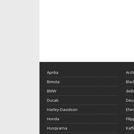
Aprilia
Arch
Bimota
Blac
BMW
deBo
Ducati
Deu
Harley-Davidson
Ehin
Honda
Fili
Husqvarna
Kaf