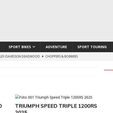
SPORT BIKES
ADVENTURE
SPORT TOURING
LEY-DAVIDSON DEADWOOD
CHOPPERS & BOBBERS
TON ATLAS APEX
ADVENTURE
TI HYPERMOTARD V2 SP
DUCATI
790 DUKE 2027
KTM
LOBO CYCLES ROYAL BLOOD
ARTESANOS
0
TRIUMPH SPEED TRIPLE 1200RS
2025