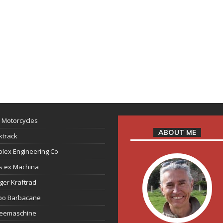
 Motorcycles
ABOUT ME
ktrack
lex Engineering Co
s ex Machina
ger Kraftrad
ppo Barbacane
feemaschine