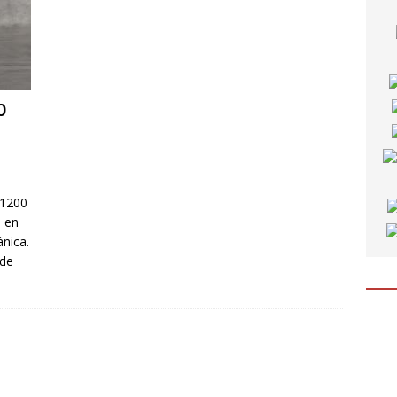
0
 1200
a en
nica.
sde