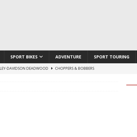
SPORT BIKES
ADVENTURE
SPORT TOURING
LEY-DAVIDSON DEADWOOD
CHOPPERS & BOBBERS
TON ATLAS APEX
ADVENTURE
TI HYPERMOTARD V2 SP
DUCATI
790 DUKE 2027
KTM
LOBO CYCLES ROYAL BLOOD
ARTESANOS