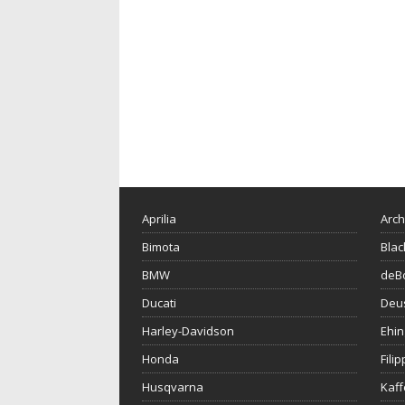
Aprilia
Arch
Bimota
Blac
BMW
deBo
Ducati
Deu
Harley-Davidson
Ehin
Honda
Fili
Husqvarna
Kaf