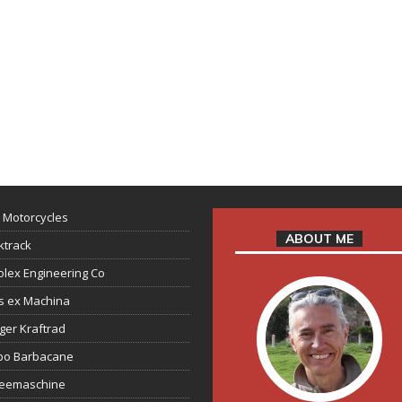
 Motorcycles
ABOUT ME
ktrack
lex Engineering Co
s ex Machina
ger Kraftrad
ppo Barbacane
feemaschine