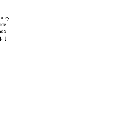
arley-
nde
ado
[…]