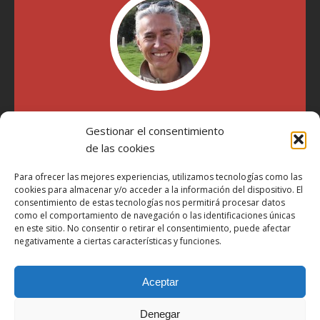
"Soy Manel Hospido, nací en Valencia en 1969 y desde el
año 2007 he escrito sobre motos en distintos medios.
Gestionar el consentimiento
Millatrece.com es una apuesta por escribir sobre lo que me
de las cookies
gusta de manera sincera y honesta. Pasa, ponte cómodo y
participa"
Para ofrecer las mejores experiencias, utilizamos tecnologías como las
cookies para almacenar y/o acceder a la información del dispositivo. El
consentimiento de estas tecnologías nos permitirá procesar datos
como el comportamiento de navegación o las identificaciones únicas
Aviso Legal
en este sitio. No consentir o retirar el consentimiento, puede afectar
Política de Privacidad
negativamente a ciertas características y funciones.
Política de Cookies
Aceptar
Más Información sobre Cookies
LOPD
Denegar