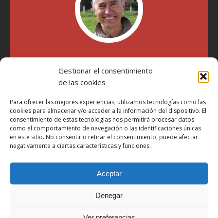
"Soy Manel Hospido, nací en Valencia en 1969 y desde el
año 2007 he escrito sobre motos en distintos medios.
Gestionar el consentimiento
Millatrece.com es una apuesta por escribir sobre lo que me
de las cookies
gusta de manera sincera y honesta. Pasa, ponte cómodo y
participa"
Para ofrecer las mejores experiencias, utilizamos tecnologías como las
cookies para almacenar y/o acceder a la información del dispositivo. El
consentimiento de estas tecnologías nos permitirá procesar datos
Aviso Legal
como el comportamiento de navegación o las identificaciones únicas
en este sitio. No consentir o retirar el consentimiento, puede afectar
Política de Privacidad
negativamente a ciertas características y funciones.
Política de Cookies
Más Información sobre Cookies
Aceptar
LOPD
Denegar
Términos y condiciones
Ver preferencias