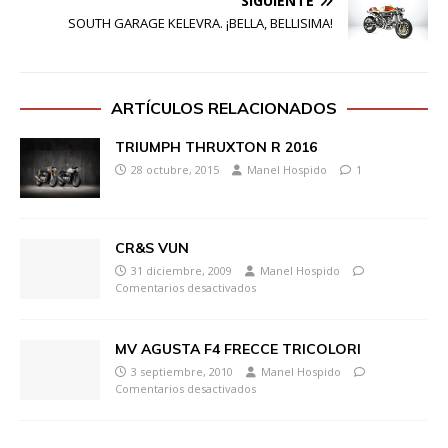
SIGUIENTE
SOUTH GARAGE KELEVRA. ¡BELLA, BELLISIMA!
ARTÍCULOS RELACIONADOS
TRIUMPH THRUXTON R 2016
28 octubre, 2015
Manel Hospido
1
CR&S VUN
31 diciembre, 2009
Manel Hospido
Comentarios desactivados
MV AGUSTA F4 FRECCE TRICOLORI
3 septiembre, 2010
Manel Hospido
Comentarios desactivados