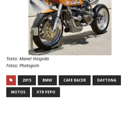
Texto: Manel Hospido
Fotos: Photopcm
2015
BMW
CAFE RACER
DAYTONA
MOTOS
XTR PEPO