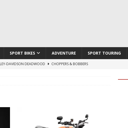
SPORT BIKES
ADVENTURE
SPORT TOURING
LEY-DAVIDSON DEADWOOD
CHOPPERS & BOBBERS
TON ATLAS APEX
ADVENTURE
TI HYPERMOTARD V2 SP
DUCATI
790 DUKE 2027
KTM
LOBO CYCLES ROYAL BLOOD
ARTESANOS