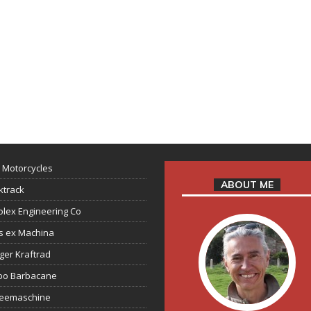
 Motorcycles
ABOUT ME
ktrack
lex Engineering Co
s ex Machina
ger Kraftrad
ppo Barbacane
feemaschine