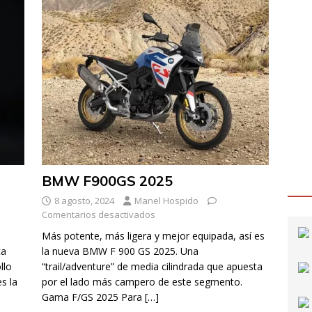
BMW F900GS 2025
8 agosto, 2024
Manel Hospido
Comentarios desactivados
a
Más potente, más ligera y mejor equipada, así es
ca
la nueva BMW F 900 GS 2025. Una
llo
“trail/adventure” de media cilindrada que apuesta
s la
por el lado más campero de este segmento.
Gama F/GS 2025 Para
[…]