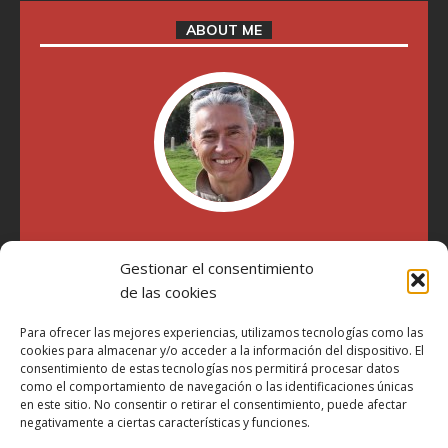
ABOUT ME
"Soy Manel Hospido, nací en Valencia en 1969 y desde el
Gestionar el consentimiento
año 2007 he escrito sobre motos en distintos medios.
Millatrece.com es una apuesta por escribir sobre lo que me
de las cookies
gusta de manera sincera y honesta. Pasa, ponte cómodo y
participa"
Para ofrecer las mejores experiencias, utilizamos tecnologías como las
cookies para almacenar y/o acceder a la información del dispositivo. El
consentimiento de estas tecnologías nos permitirá procesar datos
como el comportamiento de navegación o las identificaciones únicas
Aviso Legal
en este sitio. No consentir o retirar el consentimiento, puede afectar
Política de Privacidad
negativamente a ciertas características y funciones.