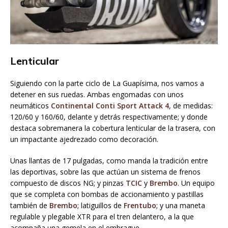
Lenticular
Siguiendo con la parte ciclo de La Guapísima, nos vamos a
detener en sus ruedas. Ambas engomadas con unos
neumáticos
Continental Conti Sport Attack 4
, de medidas:
120/60 y 160/60, delante y detrás respectivamente; y donde
destaca sobremanera la cobertura lenticular de la trasera, con
un impactante ajedrezado como decoración.
Unas llantas de 17 pulgadas, como manda la tradición entre
las deportivas, sobre las que actúan un sistema de frenos
compuesto de discos NG; y pinzas
TCIC
y
Brembo
. Un equipo
que se completa con bombas de accionamiento y pastillas
también de
Brembo
; latiguillos de
Frentubo
; y una maneta
regulable y plegable XTR para el tren delantero, a la que
acompaña una gemela en el embrague.