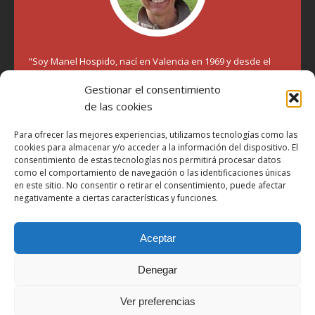
"Soy Manel Hospido, nací en Valencia en 1969 y desde el
año 2007 he escrito sobre motos en distintos medios.
Gestionar el consentimiento
Millatrece.com es una apuesta por escribir sobre lo que me
gusta de manera sincera y honesta. Pasa, ponte cómodo y
de las cookies
participa"
Para ofrecer las mejores experiencias, utilizamos tecnologías como las
cookies para almacenar y/o acceder a la información del dispositivo. El
Aviso Legal
consentimiento de estas tecnologías nos permitirá procesar datos
como el comportamiento de navegación o las identificaciones únicas
Política de Privacidad
en este sitio. No consentir o retirar el consentimiento, puede afectar
negativamente a ciertas características y funciones.
Política de Cookies
Más Información sobre Cookies
Aceptar
LOPD
Términos y condiciones
Denegar
Ver preferencias
Derechos de autor © 2026 | Tema de WordPress MH Magazine por