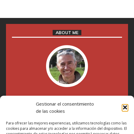
ABOUT ME
"Soy Manel Hospido, nací en Valencia en 1969 y desde el
año 2007 he escrito sobre motos en distintos medios.
Gestionar el consentimiento
Millatrece.com es una apuesta por escribir sobre lo que me
de las cookies
gusta de manera sincera y honesta. Pasa, ponte cómodo y
participa"
Para ofrecer las mejores experiencias, utilizamos tecnologías como las
cookies para almacenar y/o acceder a la información del dispositivo. El
consentimiento de estas tecnologías nos permitirá procesar datos