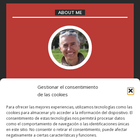
ABOUT ME
"Soy Manel Hospido, nací en Valencia en 1969 y desde el
Gestionar el consentimiento
año 2007 he escrito sobre motos en distintos medios.
Millatrece.com es una apuesta por escribir sobre lo que me
de las cookies
gusta de manera sincera y honesta. Pasa, ponte cómodo y
participa"
Para ofrecer las mejores experiencias, utilizamos tecnologías como las
cookies para almacenar y/o acceder a la información del dispositivo. El
consentimiento de estas tecnologías nos permitirá procesar datos
como el comportamiento de navegación o las identificaciones únicas
Aviso Legal
en este sitio. No consentir o retirar el consentimiento, puede afectar
Política de Privacidad
negativamente a ciertas características y funciones.