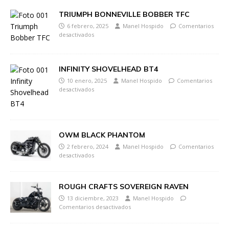
TRIUMPH BONNEVILLE BOBBER TFC
6 febrero, 2025
Manel Hospido
Comentarios
desactivados
INFINITY SHOVELHEAD BT4
10 enero, 2025
Manel Hospido
Comentarios
desactivados
OWM BLACK PHANTOM
2 febrero, 2024
Manel Hospido
Comentarios
desactivados
ROUGH CRAFTS SOVEREIGN RAVEN
13 diciembre, 2023
Manel Hospido
Comentarios desactivados