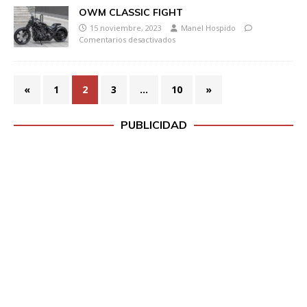
OWM CLASSIC FIGHT
15 noviembre, 2023
Manel Hospido
Comentarios desactivados
«
1
2
3
…
10
»
PUBLICIDAD