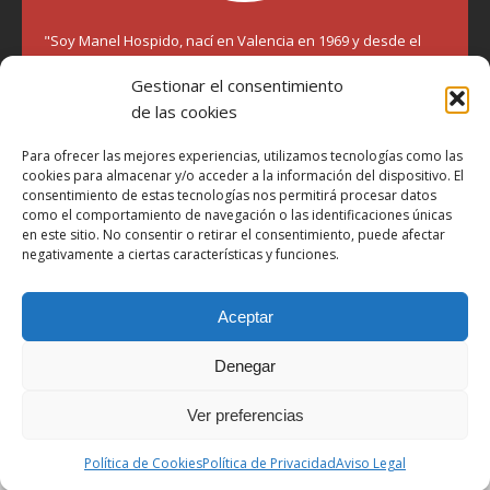
"Soy Manel Hospido, nací en Valencia en 1969 y desde el
año 2007 he escrito sobre motos en distintos medios.
Gestionar el consentimiento
Millatrece.com es una apuesta por escribir sobre lo que me
gusta de manera sincera y honesta. Pasa, ponte cómodo y
de las cookies
participa"
Para ofrecer las mejores experiencias, utilizamos tecnologías como las
cookies para almacenar y/o acceder a la información del dispositivo. El
Aviso Legal
consentimiento de estas tecnologías nos permitirá procesar datos
como el comportamiento de navegación o las identificaciones únicas
Política de Privacidad
en este sitio. No consentir o retirar el consentimiento, puede afectar
negativamente a ciertas características y funciones.
Política de Cookies
Más Información sobre Cookies
Aceptar
LOPD
Términos y condiciones
Denegar
Ver preferencias
Derechos de autor © 2026 | Tema de WordPress MH Magazine por
MH Themes
Política de Cookies
Política de Privacidad
Aviso Legal