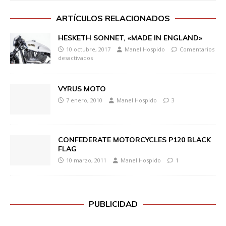
ARTÍCULOS RELACIONADOS
HESKETH SONNET, «MADE IN ENGLAND»
10 octubre, 2017
Manel Hospido
Comentarios
desactivados
VYRUS MOTO
7 enero, 2010
Manel Hospido
3
CONFEDERATE MOTORCYCLES P120 BLACK
FLAG
10 marzo, 2011
Manel Hospido
1
PUBLICIDAD