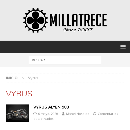
INICIO
Vyrus
VYRUS
VYRUS ALYEN 988
6 mayo, 2020
Manel Hospido
Comentarios
desactivados