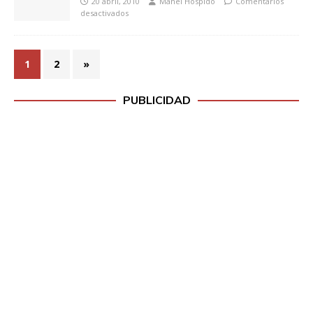
20 abril, 2010
Manel Hospido
Comentarios
desactivados
1
2
»
PUBLICIDAD