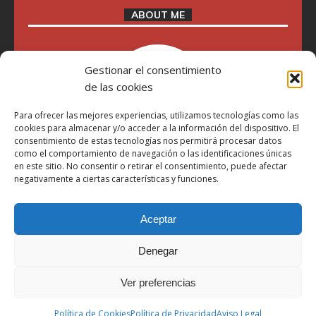
ABOUT ME
Gestionar el consentimiento
de las cookies
Para ofrecer las mejores experiencias, utilizamos tecnologías como las
cookies para almacenar y/o acceder a la información del dispositivo. El
consentimiento de estas tecnologías nos permitirá procesar datos
como el comportamiento de navegación o las identificaciones únicas
en este sitio. No consentir o retirar el consentimiento, puede afectar
"Soy Manel Hospido, nací en Valencia en 1969 y desde el
negativamente a ciertas características y funciones.
año 2007 he escrito sobre motos en distintos medios.
Millatrece.com es una apuesta por escribir sobre lo que me
gusta de manera sincera y honesta. Pasa, ponte cómodo y
Aceptar
participa"
Denegar
Aviso Legal
Ver preferencias
Política de Privacidad
Política de Cookies
Política de Cookies
Política de Privacidad
Aviso Legal