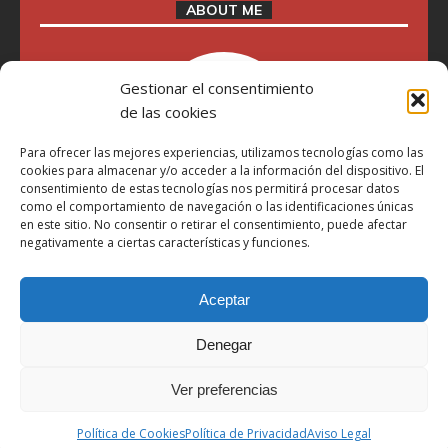
ABOUT ME
Gestionar el consentimiento
de las cookies
Para ofrecer las mejores experiencias, utilizamos tecnologías como las
cookies para almacenar y/o acceder a la información del dispositivo. El
consentimiento de estas tecnologías nos permitirá procesar datos
como el comportamiento de navegación o las identificaciones únicas
en este sitio. No consentir o retirar el consentimiento, puede afectar
"Soy Manel Hospido, nací en Valencia en 1969 y desde el
negativamente a ciertas características y funciones.
año 2007 he escrito sobre motos en distintos medios.
Millatrece.com es una apuesta por escribir sobre lo que me
gusta de manera sincera y honesta. Pasa, ponte cómodo y
Aceptar
participa"
Denegar
Aviso Legal
Ver preferencias
Política de Privacidad
Política de Cookies
Política de Cookies
Política de Privacidad
Aviso Legal