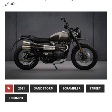
¿Y tú?
2021
SANDSTORM
SCRAMBLER
STREET
TRIUMPH