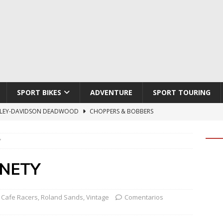
SPORT BIKES
ADVENTURE
SPORT TOURING
TON ATLAS APEX
ADVENTURE
TI HYPERMOTARD V2 SP
DUCATI
Y
790 DUKE 2027
KTM
LOBO CYCLES ROYAL BLOOD
ARTESANOS
NETY
LEY-DAVIDSON DEADWOOD
CHOPPERS & BOBBERS
,
Cafe Racers
,
Roland Sands
,
Vintage
Comentarios