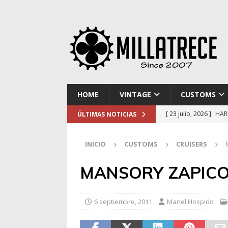
HOME
VINTAGE
CUSTOMS
[ 23 julio, 2026 ]
HAR
ÚLTIMAS NOTICIAS
[ 16 julio, 2026 ]
NOR
INICIO
CUSTOMS
CRUISERS
[ 9 julio, 2026 ]
DUCA
[ 2 julio, 2026 ]
KTM 
MANSORY ZAPICO
[ 30 julio, 2026 ]
EL 
6 septiembre, 2011
Manel Hospido