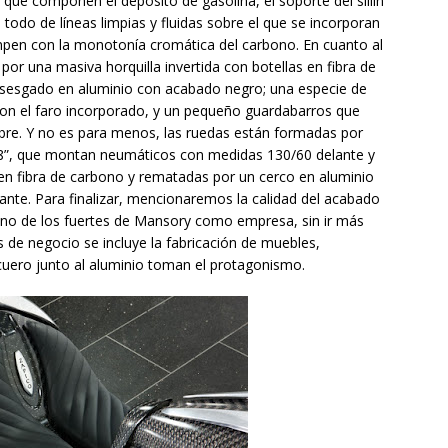
 que componen el depósito de gasolina, el soporte del sillín
 todo de líneas limpias y fluidas sobre el que se incorporan
ompen con la monotonía cromática del carbono. En cuanto al
por una masiva horquilla invertida con botellas en fibra de
te sesgado en aluminio con acabado negro; una especie de
con el faro incorporado, y un pequeño guardabarros que
bre. Y no es para menos, las ruedas están formadas por
 18”, que montan neumáticos con medidas 130/60 delante y
en fibra de carbono y rematadas por un cerco en aluminio
nte. Para finalizar, mencionaremos la calidad del acabado
e uno de los fuertes de Mansory como empresa, sin ir más
 de negocio se incluye la fabricación de muebles,
l cuero junto al aluminio toman el protagonismo.