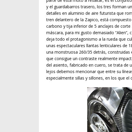
parte de esta moto a resaltar, es el conjunto
y el guardabarros trasero, los tres forman un
detalles en aluminio de aire futurista que r
tren delantero de la Zapico, está compuesto 
carbono y tija inferior de 5 anclajes de cor
máscara, para mi gusto demasiado “Alien”, 
deja todo el protagonismo a la rueda que cu
unas espectaculares llantas lenticulares de
una monstruosa 260/35 detrás, construidas 
que consigue un contraste realmente impacta
del asiento, fabricado en cuero, se trata d
lejos debemos mencionar que entre su líneas
especialmente sillas y sillones, en los que e