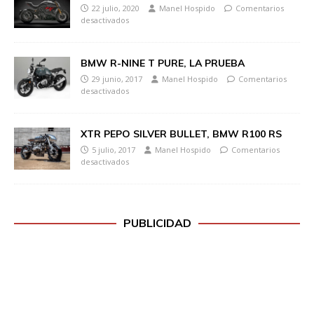
22 julio, 2020
Manel Hospido
Comentarios
desactivados
BMW R-NINE T PURE, LA PRUEBA
29 junio, 2017
Manel Hospido
Comentarios
desactivados
XTR PEPO SILVER BULLET, BMW R100 RS
5 julio, 2017
Manel Hospido
Comentarios
desactivados
PUBLICIDAD