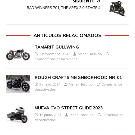
SIGUIENTE
BAD WINNERS 701, THE APEX 2.0 STAGE 4
ARTÍCULOS RELACIONADOS
TAMARIT GULLWING
3 noviembre, 2020
Manel Hospido
Comentarios desactivados
ROUGH CRAFTS NEIGHBORHOOD NR-01
9 mayo, 2024
Manel Hospido
Comentarios
desactivados
NUEVA CVO STREET GLIDE 2023
16 junio, 2023
Manel Hospido
Comentarios
desactivados