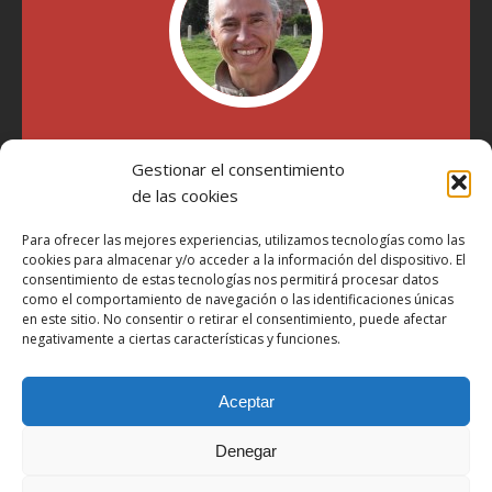
"Soy Manel Hospido, nací en Valencia en 1969 y desde el
año 2007 he escrito sobre motos en distintos medios.
Gestionar el consentimiento
Millatrece.com es una apuesta por escribir sobre lo que me
de las cookies
gusta de manera sincera y honesta. Pasa, ponte cómodo y
participa"
Para ofrecer las mejores experiencias, utilizamos tecnologías como las
cookies para almacenar y/o acceder a la información del dispositivo. El
consentimiento de estas tecnologías nos permitirá procesar datos
Aviso Legal
como el comportamiento de navegación o las identificaciones únicas
en este sitio. No consentir o retirar el consentimiento, puede afectar
Política de Privacidad
negativamente a ciertas características y funciones.
Política de Cookies
Más Información sobre Cookies
Aceptar
LOPD
Denegar
Términos y condiciones